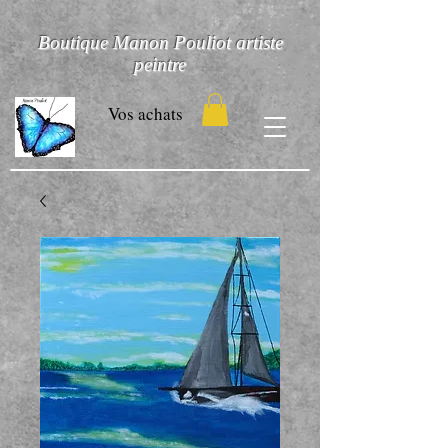
Boutique Manon Pouliot artiste
peintre
Vos achats