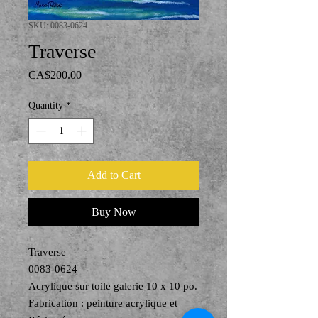
SKU: 0083-0624
Traverse
Price
CA$200.00
Quantity
*
Add to Cart
Buy Now
Traverse
0083-0624
Acrylique sur toile galerie 10 x 10 po.
Fabrication : peinture acrylique et