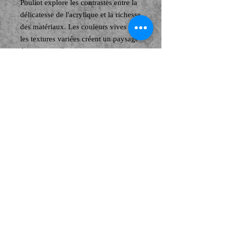
Pouliot explore les contrastes entre la
délicatesse de l'acrylique et la richesse
des matériaux. Les couleurs vives et
les textures variées créent un paysage
émotionnel où chaque couche de
pigment raconte une histoire de
mouvement. Les jeux de transparence
et de profondeur invitent à la
contemplation, tandis que la fluidité
des matières se mêle à la force de
l'acrylique, capturant l'éphémère de
l'instant.
© Copyright