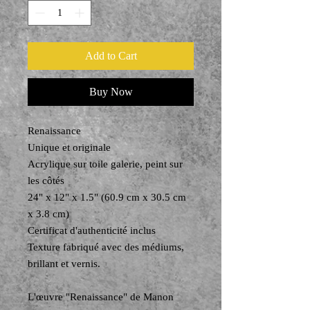
Add to Cart
Buy Now
Renaissance
Unique et originale
Acrylique sur toile galerie, peint sur
les côtés
24" x 12" x 1.5" (60.9 cm x 30.5 cm
x 3.8 cm)
Certificat d'authenticité inclus
Texture fabriqué avec des médiums,
brillant et vernis.
L'œuvre "Renaissance" de Manon