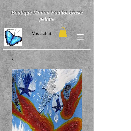
Boutique Manon Pouliot artiste
peintre
Vos achats