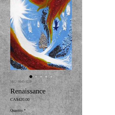
SKU: 0043-1220
Renaissance
Price
CA$420.00
Quantity
*