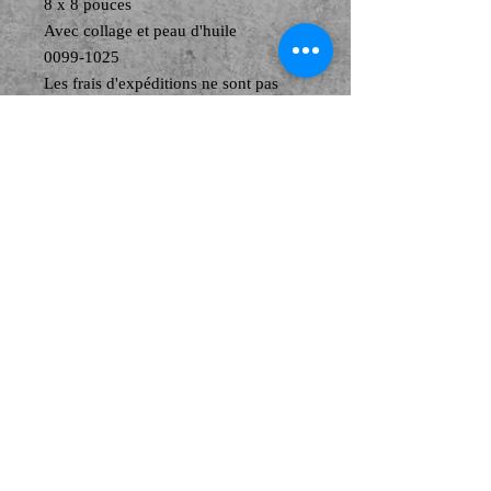
8 x 8 pouces
Avec collage et peau d'huile
0099-1025
Les frais d'expéditions ne sont pas
inclus
© Copyright
© 2026 by EK. Proudly created with
Wix.com