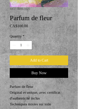
SKU: 0099-1025
Parfum de fleur
Price
CA$100.00
Quantity
*
Add to Cart
Buy Now
Parfum de fleur
Original et unique, avec certificat
d'authenticité inclus
Techniques mixtes sur toile