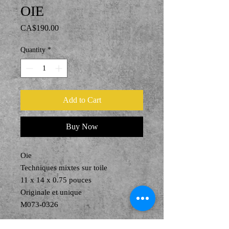
OIE
Price
CA$190.00
Quantity
*
Add to Cart
Buy Now
Oie
Techniques mixtes sur toile
11 x 14 x 0.75 pouces
Originale et unique
M073-0326