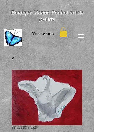
Boutique Manon Pouliot artiste
peintre
Vos achats
SKU: M073-0326