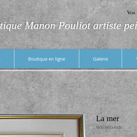
Vos 
tique Manon Pouliot artiste pei
e
Boutique en ligne
Galerie
La mer
SKU: 0033-0420