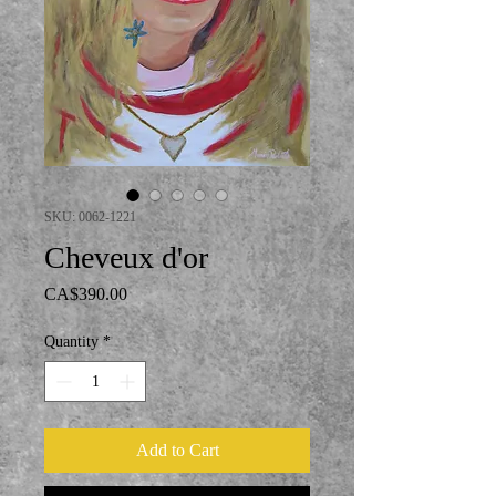
SKU: 0062-1221
Cheveux d'or
Price
CA$390.00
Quantity
*
Add to Cart