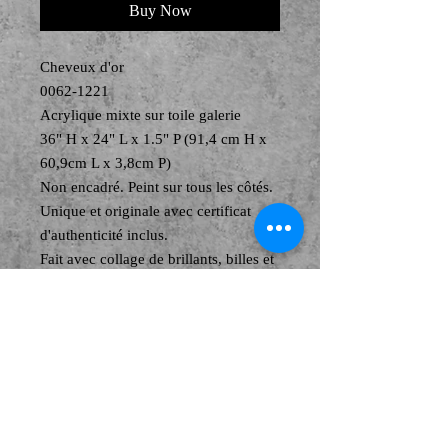
Buy Now
Cheveux d'or
0062-1221
Acrylique mixte sur toile galerie
36" H x 24" L x 1.5" P (91,4 cm H x
60,9cm L x 3,8cm P)
Non encadré. Peint sur tous les côtés.
Unique et originale avec certificat
d'authenticité inclus.
Fait avec collage de brillants, billes et
enduit d'un gel pour protection.
Cheveux couleurs or métallique, ces
yeux bleus profond vous suivent.
Frais de livraison non compris