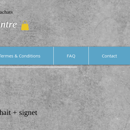
achats
ntre
Termes & Conditions
FAQ
Contact
hait + signet