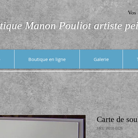
Vos 
tique Manon Pouliot artiste pei
e
Boutique en ligne
Galerie
Carte de sou
SKU: P018-0126