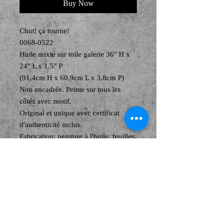
Buy Now
Chut! ça tourne!
0068-0522
Huile mixte sur toile galerie 36" H x
24" L x 1.5" P
(91,4cm H x 60,9cm L x 3,8cm P)
Non encadrée. Peinte sur tous les
côtés avec motif.
Original et unique avec certificat
d'authenticité inclus.
Fabrication: peinture à l'huile, feuilles,
billes et copeaux d'argent en collage.
Frais de livraison non compris